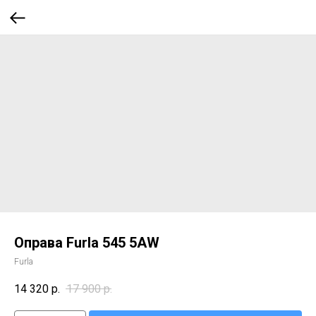
Оправа Furla 545 5AW
Furla
14 320
р.
17 900
р.