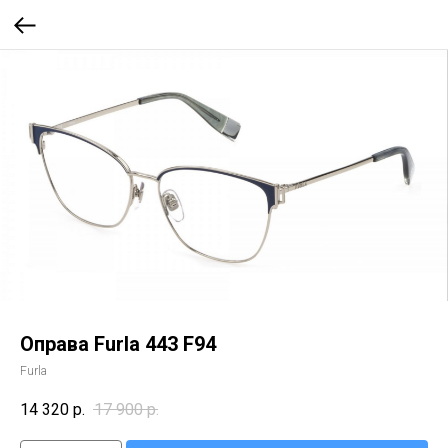
Оправа Furla 443 F94
Furla
14 320
р.
17 900
р.