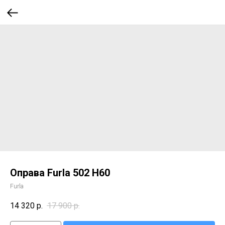
Оправа Furla 502 H60
Furla
14 320
р.
17 900
р.