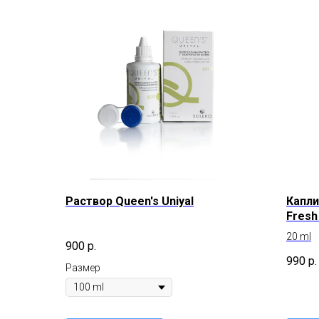
Раствор Queen's Uniyal
Капли
Fresh
кисл
20 ml
900
р.
990
р.
Размер