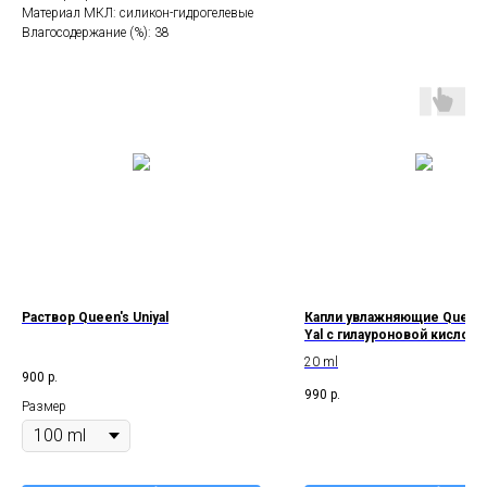
Материал МКЛ: силикон-гидрогелевые
Влагосодержание (%): 38
Раствор Queen's Uniyal
Капли увлажняющие Queen's
Yal с гилауроновой кислото
20 ml
900
р.
990
р.
Размер