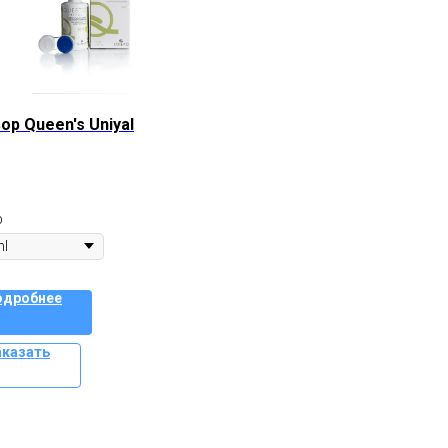
ор Queen's Uniyal
р
одробнее
аказать