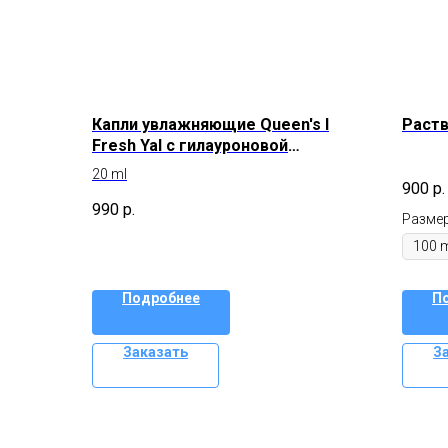
Капли увлажняющие Queen's I
Раств
Fresh Yal с гилауроновой
кислотой
20 ml
900
р.
990
р.
Разме
Подробнее
П
Заказать
З