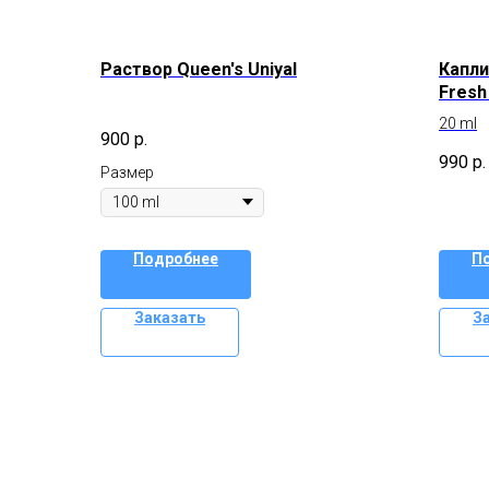
Раствор Queen's Uniyal
Капли
Fresh
кисл
20 ml
900
р.
990
р.
Размер
Подробнее
П
Заказать
З